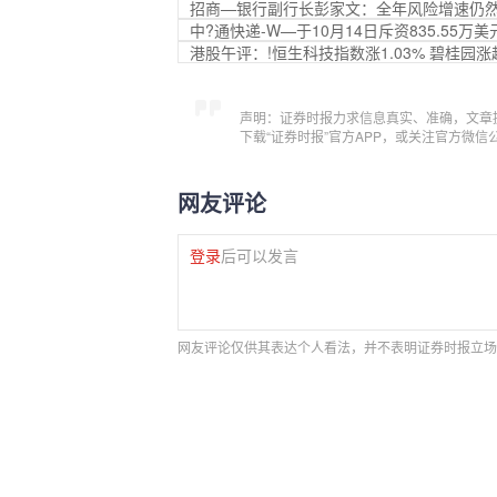
招商—银行副行长彭家文：全年风险增速仍然
中?通快递-W—于10月14日斥资835.55万美
港股午评：!恒生科技指数涨1.03% 碧桂园涨
声明：证券时报力求信息真实、准确，文章
下载“证券时报”官方APP，或关注官方微
网友评论
登录
后可以发言
网友评论仅供其表达个人看法，并不表明证券时报立场