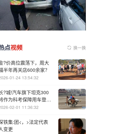
热点
视频
换一换
金?价高位震荡下，周大
福半年再关店600余家？
2026-01-24 13:54:32
长?城!汽车旗下坦克300
将作为科考保障用车登陆
南极长城站
2026-02-01 11:36:32
深铁集:团<，>法定代表
人变更