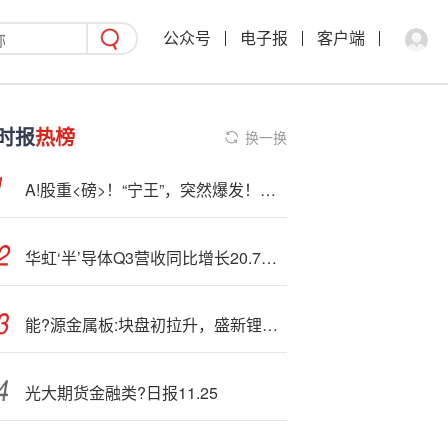
公众号
电子报
客户端
时报
热榜
换一换
A!股重<磅>！“宁王”，突然爆发！四大驱动来袭
华虹‘半’导体Q3营收同比增长20.7%，12英寸晶圆需求强劲，预计Q4收入升至6.5-6.6亿美元 | 财报见闻
能?源金属板:块盘初拉升，盛新锂能涨停
光大期货金融类?日报11.25