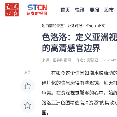
首页
快讯
要闻
股市
您当前的位置：
证券时报
>
公司
>
正文
色洛洛：定义亚洲视
的高清感官边界
来源：证券时报网
作者：廖筱君
2026-02
在如今这个信息如潮水般涌动
点赞
碎片化的信息磨得有些迟钝。每天
审美。在资深视觉饕客的心中，始终
洛洛亚洲色图精选高清资源”的集散
园。