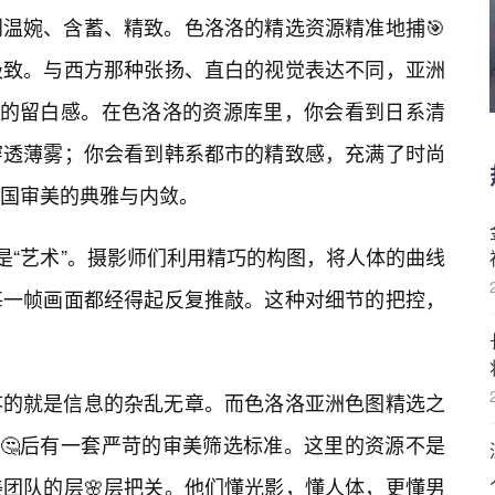
温婉、含蓄、精致。色洛洛的精选资源精准地捕🎯
极致。与西方那种张扬、直白的视觉表达不同，亚洲
”的留白感。在色洛洛的资源库里，你会看到日系清
穿透薄雾；你会看到韩系都市的精致感，充满了时尚
中国审美的典雅与内敛。
是“艺术”。摄影师们利用精巧的构图，将人体的曲线
每一帧画面都经得起反复推敲。这种对细节的把控，
疼的就是信息的杂乱无章。而色洛洛亚洲色图精选之
背🤔后有一套严苛的审美筛选标准。这里的资源不是
团队的层🌸层把关。他们懂光影，懂人体，更懂男