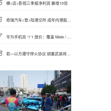
横<店>影视三季报净利润 暴增10倍
奇瑞汽车<登>陆港交所 成年内港股最大车企IPO
华为手机双 ‘1’1 放价：覆盖 Mate / Pura / nova 系列机型、至高 1500 元券，今日 0 点生效
若—以方遵守停火协议 胡塞武装将停止打击